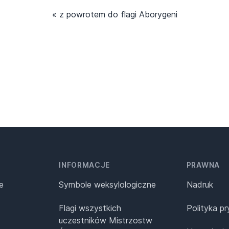
« z powrotem do flagi Aborygeni
INFORMACJE
PRAWNA
e
Symbole weksylologiczne
Nadruk
Flagi wszystkich
Polityka p
uczestników Mistrzostw