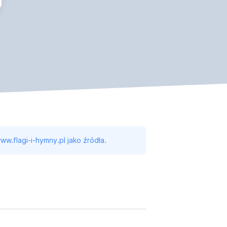
ww.flagi-i-hymny.pl jako źródła.