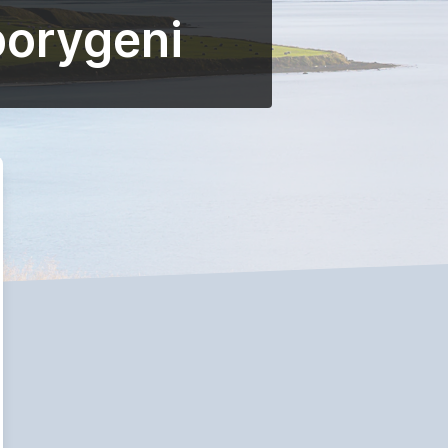
borygeni