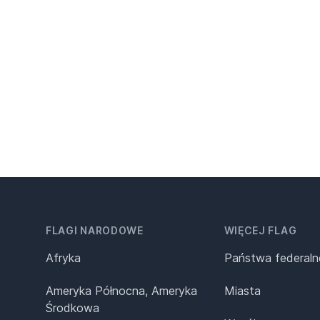
FLAGI NARODOWE
WIĘCEJ FLAG
Afryka
Państwa federaln
Ameryka Północna, Ameryka
Miasta
Środkowa