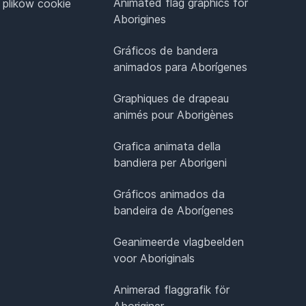
Animated flag graphics for
 plików cookie
Aborigines
Gráficos de bandera
animados para Aborígenes
Graphiques de drapeau
animés pour Aborigènes
Grafica animata della
bandiera per Aborigeni
Gráficos animados da
bandeira de Aborígenes
Geanimeerde vlagbeelden
voor Aboriginals
Animerad flaggrafik för
Aboriginer