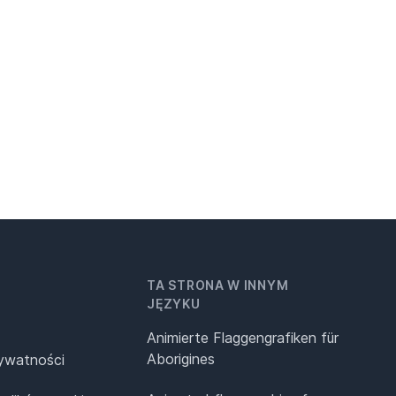
TA STRONA W INNYM
JĘZYKU
Animierte Flaggengrafiken für
Aborigines
rywatności