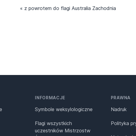
« z powrotem do flagi Australia Zachodnia
INFORMACJE
PRAWNA
e
Symbole weksylologiczne
Nadruk
Flagi wszystkich
Polityka p
uczestników Mistrzostw