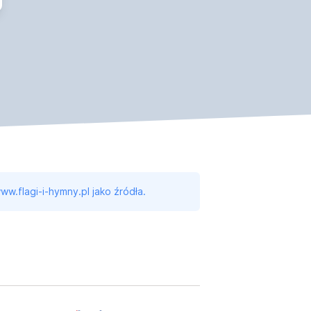
ww.flagi-i-hymny.pl jako źródła.