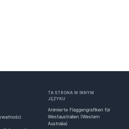
TA STRONA W INNYM
JĘZYKU
Animierte Flaggengrafiken für
Westaustralien (Western
rywatności
Australia)