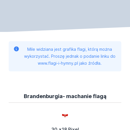
Mile widziana jest grafika flagi, którą można
wykorzystać. Proszę jednak o podanie linku do
www.flagi-i-hymny.pl jako źródła.
Brandenburgia- machanie flagą
30 x18 Pixel