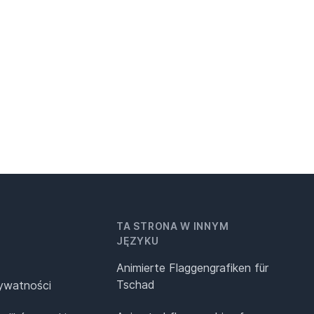
TA STRONA W INNYM
JĘZYKU
Animierte Flaggengrafiken für
Tschad
rywatności