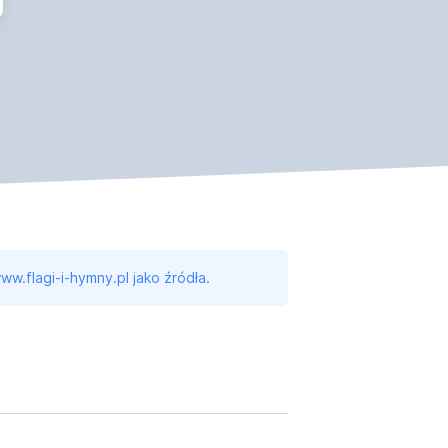
ww.flagi-i-hymny.pl jako źródła.