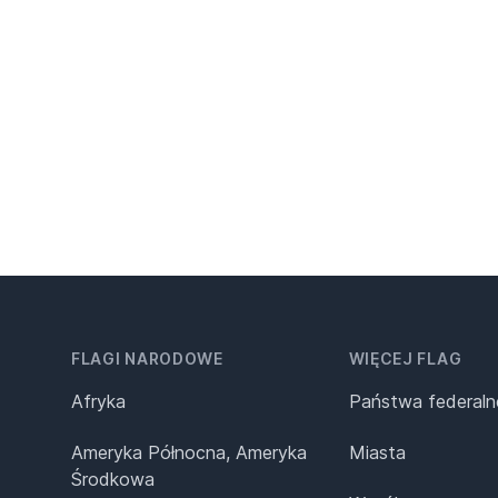
FLAGI NARODOWE
WIĘCEJ FLAG
Afryka
Państwa federaln
Ameryka Północna, Ameryka
Miasta
Środkowa