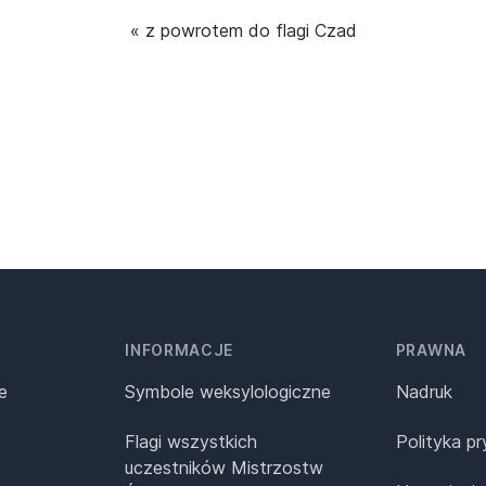
« z powrotem do flagi Czad
INFORMACJE
PRAWNA
e
Symbole weksylologiczne
Nadruk
Flagi wszystkich
Polityka p
uczestników Mistrzostw