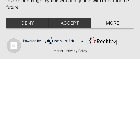
revoke or change my consent at any time with effect for the
future.
DENY
ACCEPT
MORE
Powered by
&
Imprint
|
Privacy Policy