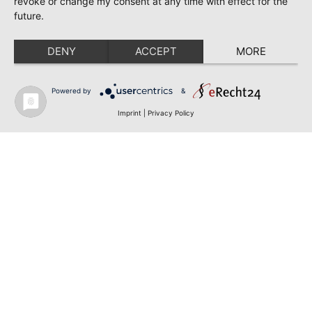
revoke or change my consent at any time with effect for the
future.
DENY
ACCEPT
MORE
Powered by
&
Imprint
|
Privacy Policy