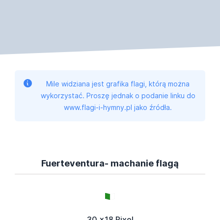
Mile widziana jest grafika flagi, którą można
wykorzystać. Proszę jednak o podanie linku do
www.flagi-i-hymny.pl jako źródła.
Fuerteventura- machanie flagą
30 x18 Pixel