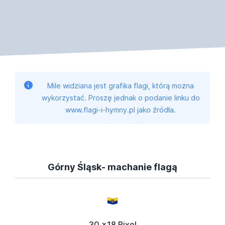
Mile widziana jest grafika flagi, którą można
wykorzystać. Proszę jednak o podanie linku do
www.flagi-i-hymny.pl jako źródła.
Górny Śląsk- machanie flagą
30 x18 Pixel