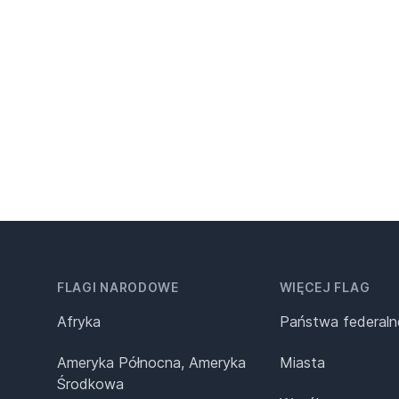
FLAGI NARODOWE
WIĘCEJ FLAG
Afryka
Państwa federaln
Ameryka Północna, Ameryka
Miasta
Środkowa