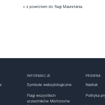
« z powrotem do flagi Mauretania
INFORMACJE
PRAWNA
e
Symbole weksylologiczne
Nadruk
Flagi wszystkich
Polityka p
uczestników Mistrzostw