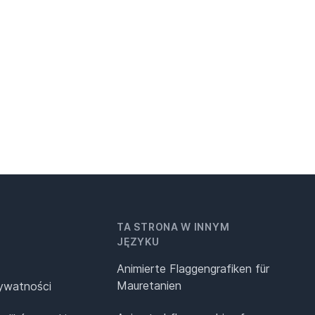
TA STRONA W INNYM
JĘZYKU
Animierte Flaggengrafiken für
Mauretanien
rywatności