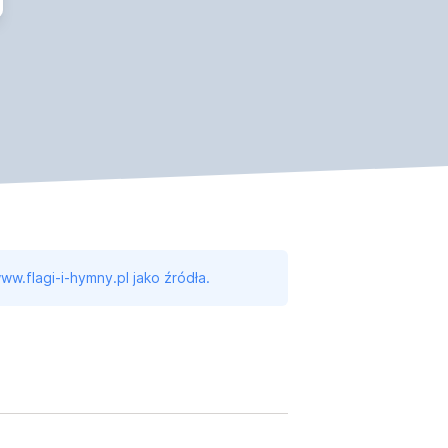
ww.flagi-i-hymny.pl jako źródła.