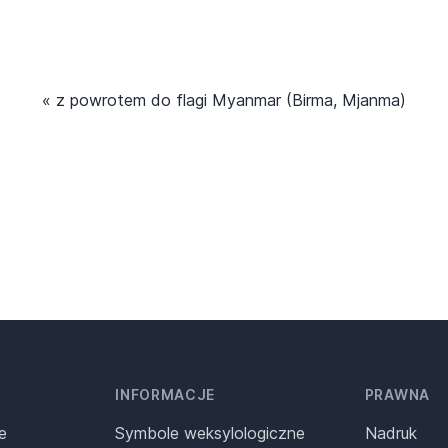
« z powrotem do flagi Myanmar (Birma, Mjanma)
INFORMACJE
PRAWNA
e
Symbole weksylologiczne
Nadruk