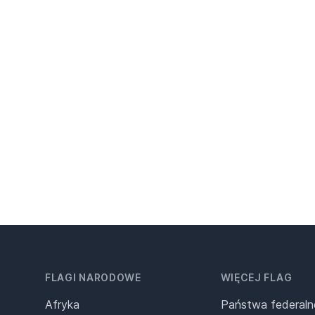
FLAGI NARODOWE
WIĘCEJ FLAG
Afryka
Państwa federaln