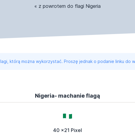
« z powrotem do flagi Nigeria
 flagi, którą można wykorzystać. Proszę jednak o podanie linku do w
Nigeria- machanie flagą
40 x21 Pixel