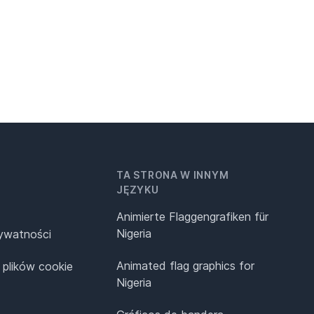
TA STRONA W INNYM
JĘZYKU
Animierte Flaggengrafiken für
Nigeria
rywatności
Animated flag graphics for
 plików cookie
Nigeria