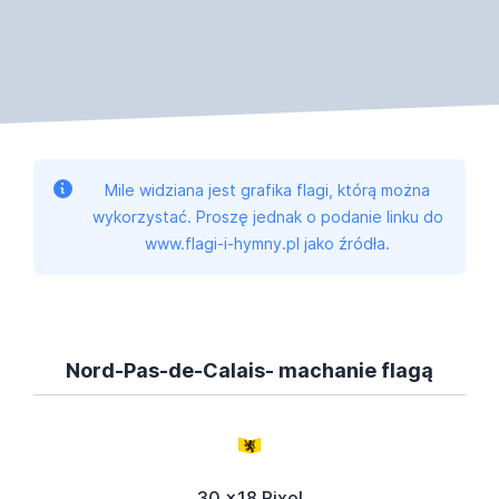
Mile widziana jest grafika flagi, którą można
wykorzystać. Proszę jednak o podanie linku do
www.flagi-i-hymny.pl jako źródła.
Nord-Pas-de-Calais- machanie flagą
30 x18 Pixel