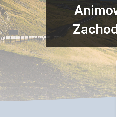
Animow
Zachod