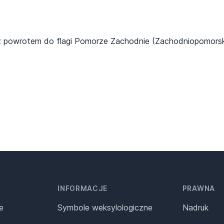
z powrotem do flagi Pomorze Zachodnie (Zachodniopomorsk
INFORMACJE
PRAWNA
e
Symbole weksylologiczne
Nadruk