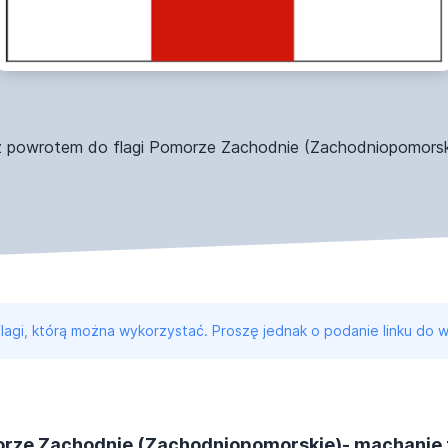
z powrotem do flagi Pomorze Zachodnie (Zachodniopomorsk
 flagi, którą można wykorzystać. Proszę jednak o podanie linku do w
rze Zachodnie (Zachodniopomorskie)- machanie 