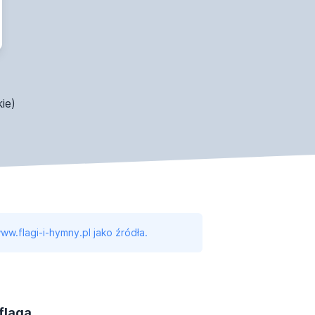
ie)
ww.flagi-i-hymny.pl jako źródła.
flagą