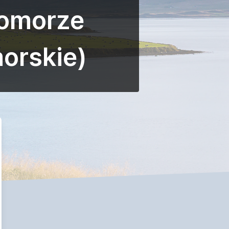
Pomorze
orskie)