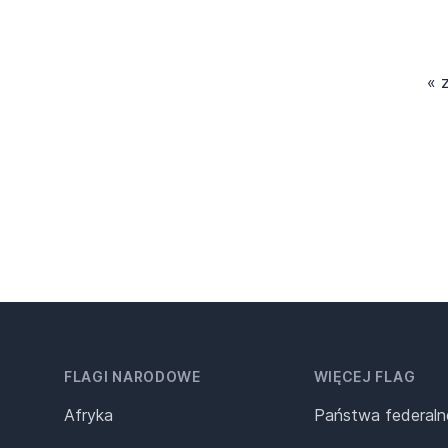
« 
FLAGI NARODOWE
WIĘCEJ FLAG
Afryka
Państwa federaln