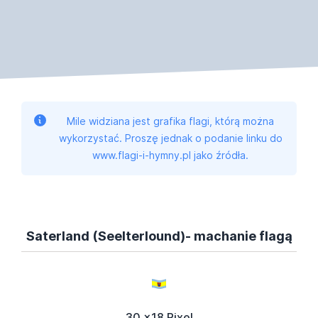
Mile widziana jest grafika flagi, którą można
wykorzystać. Proszę jednak o podanie linku do
www.flagi-i-hymny.pl jako źródła.
Saterland (Seelterlound)- machanie flagą
30 x18 Pixel