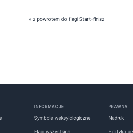
« z powrotem do flagi Start-finisz
INFORMACJE
PRAWNA
e
Symbole weksylologiczne
Nadruk
Flagi wszystkich
Polityka p