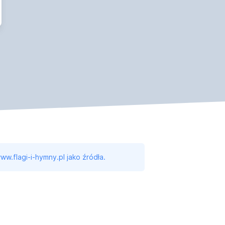
ww.flagi-i-hymny.pl jako źródła.