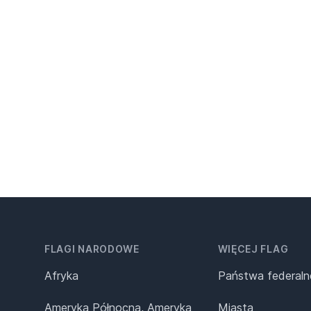
FLAGI NARODOWE
WIĘCEJ FLAG
Afryka
Państwa federaln
Ameryka Północna, Ameryka
Miasta