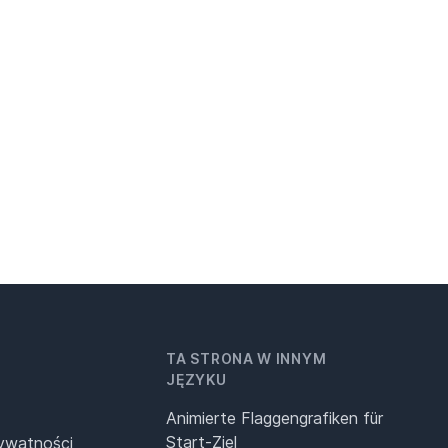
TA STRONA W INNYM
JĘZYKU
Animierte Flaggengrafiken für
Start-Ziel
rywatności