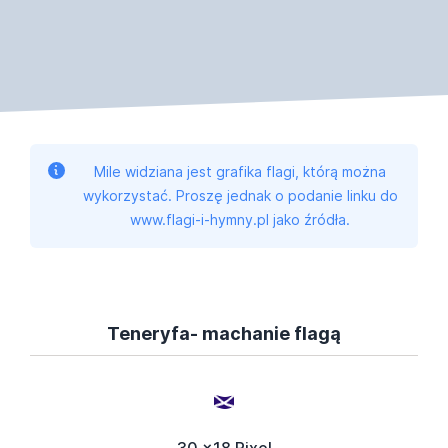
Mile widziana jest grafika flagi, którą można
wykorzystać. Proszę jednak o podanie linku do
www.flagi-i-hymny.pl jako źródła.
Teneryfa- machanie flagą
30 x18 Pixel