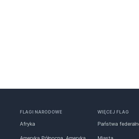
FLAGI NARODOWE
WIĘCEJ FLAG
Afryka
Państwa federaln
Ameryka Północna, Ameryka
Miasta