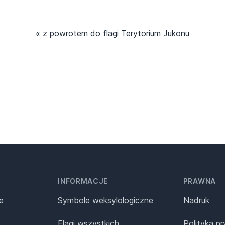
« z powrotem do flagi Terytorium Jukonu
INFORMACJE
PRAWNA
e
Symbole weksylologiczne
Nadruk
Flagi wszystkich
Polityka p