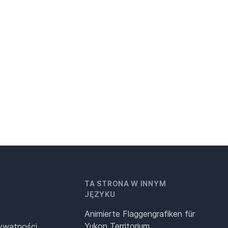
TA STRONA W INNYM
JĘZYKU
Animierte Flaggengrafiken für
Yukon Territorium
rywatności