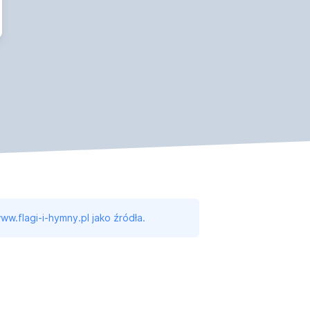
ww.flagi-i-hymny.pl jako źródła.