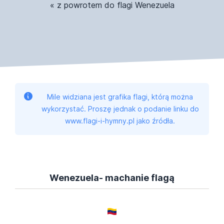
« z powrotem do flagi Wenezuela
Mile widziana jest grafika flagi, którą można
wykorzystać. Proszę jednak o podanie linku do
www.flagi-i-hymny.pl jako źródła.
Wenezuela- machanie flagą