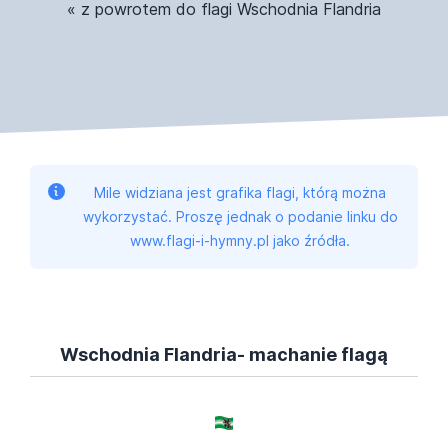
« z powrotem do flagi Wschodnia Flandria
Mile widziana jest grafika flagi, którą można
wykorzystać. Proszę jednak o podanie linku do
www.flagi-i-hymny.pl jako źródła.
Wschodnia Flandria- machanie flagą