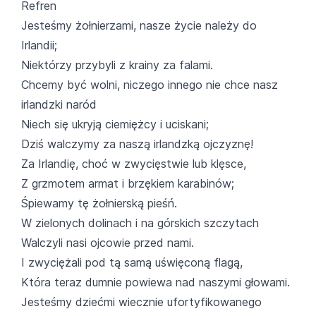
Refren
Jesteśmy żołnierzami, nasze życie należy do
Irlandii;
Niektórzy przybyli z krainy za falami.
Chcemy być wolni, niczego innego nie chce nasz
irlandzki naród
Niech się ukryją ciemiężcy i uciskani;
Dziś walczymy za naszą irlandzką ojczyznę!
Za Irlandię, choć w zwycięstwie lub klęsce,
Z grzmotem armat i brzękiem karabinów;
Śpiewamy tę żołnierską pieśń.
W zielonych dolinach i na górskich szczytach
Walczyli nasi ojcowie przed nami.
I zwyciężali pod tą samą uświęconą flagą,
Która teraz dumnie powiewa nad naszymi głowami.
Jesteśmy dziećmi wiecznie ufortyfikowanego