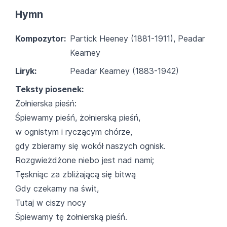
Hymn
Kompozytor:
Partick Heeney (1881-1911), Peadar
Kearney
Liryk:
Peadar Kearney (1883-1942)
Teksty piosenek:
Żołnierska pieśń:
Śpiewamy pieśń, żołnierską pieśń,
w ognistym i ryczącym chórze,
gdy zbieramy się wokół naszych ognisk.
Rozgwieżdżone niebo jest nad nami;
Tęskniąc za zbliżającą się bitwą
Gdy czekamy na świt,
Tutaj w ciszy nocy
Śpiewamy tę żołnierską pieśń.