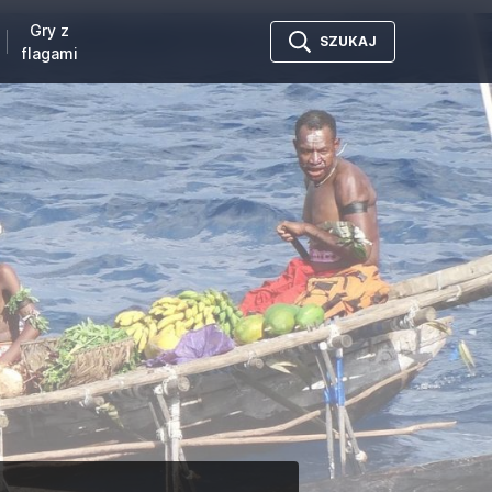
Gry z
SZUKAJ
flagami