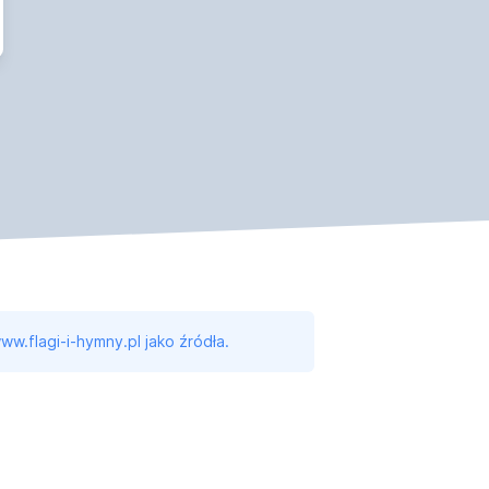
ww.flagi-i-hymny.pl jako źródła.