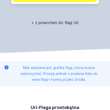
« z powrotem do flagi Uri
Mile widziana jest grafika flagi, którą można
wykorzystać. Proszę jednak o podanie linku do
www.flagi-i-hymny.pl jako źródła.
Uri-Flaga prostokątna