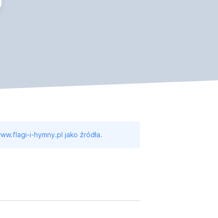
ww.flagi-i-hymny.pl jako źródła.