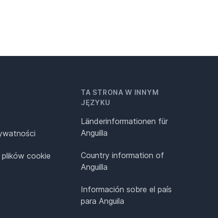
TA STRONA W INNYM
JĘZYKU
Länderinformationen für
Anguilla
rywatności
Country information of
 plików cookie
Anguilla
Información sobre el país
para Anguila