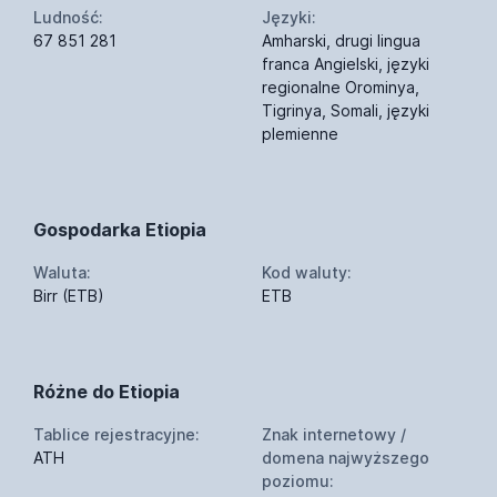
Ludność:
Języki:
67 851 281
Amharski, drugi lingua
franca Angielski, języki
regionalne Orominya,
Tigrinya, Somali, języki
plemienne
Gospodarka Etiopia
Waluta:
Kod waluty:
Birr (ETB)
ETB
Różne do Etiopia
Tablice rejestracyjne:
Znak internetowy /
ATH
domena najwyższego
poziomu: