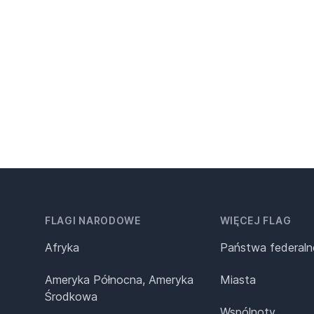
FLAGI NARODOWE
WIĘCEJ FLAG
Afryka
Państwa federaln
Ameryka Północna, Ameryka
Miasta
Środkowa
Wspólnoty