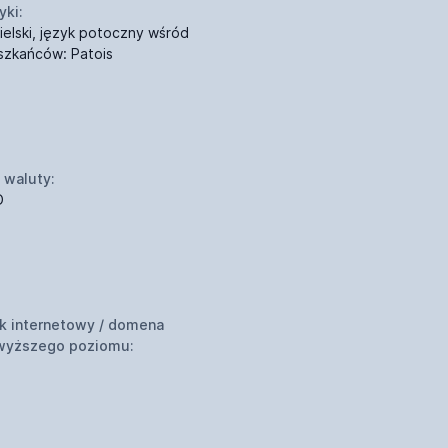
yki:
ielski, język potoczny wśród
szkańców: Patois
 waluty:
D
k internetowy / domena
wyższego poziomu: