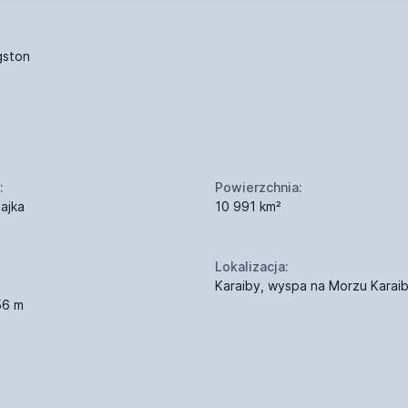
gston
:
Powierzchnia:
ajka
10 991 km²
Lokalizacja:
Karaiby, wyspa na Morzu Karaib
56 m