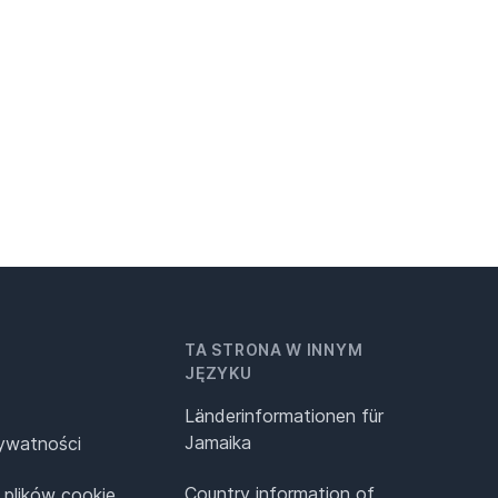
TA STRONA W INNYM
JĘZYKU
Länderinformationen für
Jamaika
rywatności
Country information of
 plików cookie