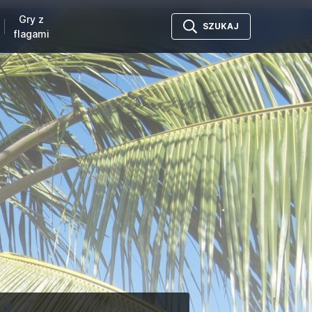
Gry z
SZUKAJ
flagami