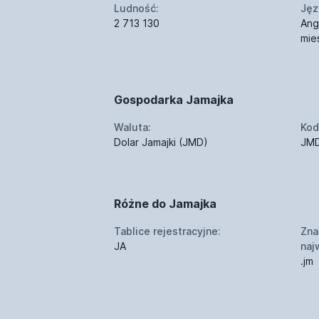
Ludność:
Jęz
2 713 130
Ang
mie
Gospodarka Jamajka
Waluta:
Kod
Dolar Jamajki (JMD)
JM
Różne do Jamajka
Tablice rejestracyjne:
Zna
JA
naj
.jm