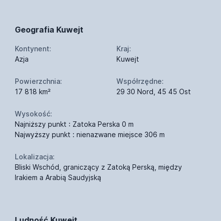
Geografia Kuwejt
Kontynent:
Kraj:
Azja
Kuwejt
Powierzchnia:
Współrzędne:
17 818 km²
29 30 Nord, 45 45 Ost
Wysokość:
Najniższy punkt : Zatoka Perska 0 m
Najwyższy punkt : nienazwane miejsce 306 m
Lokalizacja:
Bliski Wschód, graniczący z Zatoką Perską, między
Irakiem a Arabią Saudyjską
Ludność Kuwejt