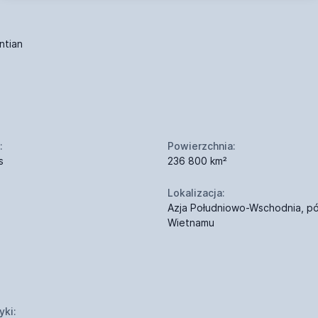
ntian
:
Powierzchnia:
s
236 800 km²
Lokalizacja:
Azja Południowo-Wschodnia, pó
Wietnamu
yki: