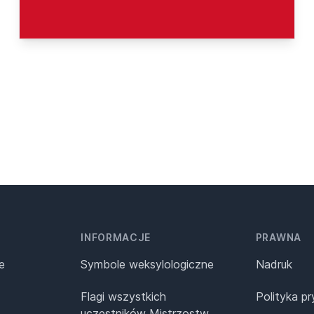
INFORMACJE
PRAWNA
e
Symbole weksylologiczne
Nadruk
Flagi wszystkich
Polityka p
uczestników Mistrzostw