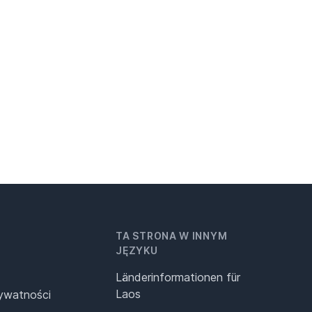
TA STRONA W INNYM
JĘZYKU
Länderinformationen für
Laos
rywatności