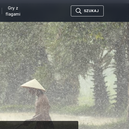
Gry z
SZUKAJ
flagami