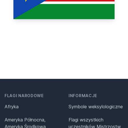
FLAGI NARODOWE
INFORMACJE
Afryka
Symbole weksylologiczne
Ameryka Północna,
Flagi wszystkich
Ameryka Środkowa
uczestników Mistrzostw