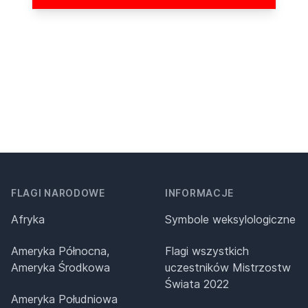
FLAGI NARODOWE
INFORMACJE
Afryka
Symbole weksylologiczne
Ameryka Północna,
Flagi wszystkich
Ameryka Środkowa
uczestników Mistrzostw
Świata 2022
Ameryka Południowa