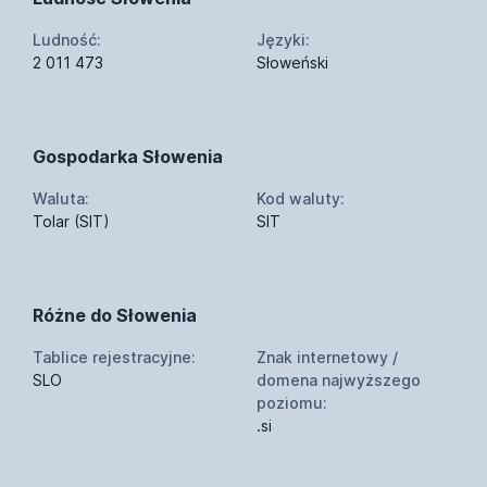
Ludność:
Języki:
2 011 473
Słoweński
Gospodarka Słowenia
Waluta:
Kod waluty:
Tolar (SIT)
SIT
Różne do Słowenia
Tablice rejestracyjne:
Znak internetowy /
SLO
domena najwyższego
poziomu:
.si