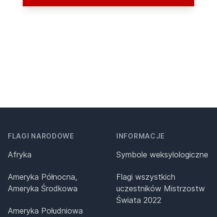
FLAGI NARODOWE
INFORMACJE
Afryka
Symbole weksylologiczne
Ameryka Północna,
Flagi wszystkich
Ameryka Środkowa
uczestników Mistrzostw
Świata 2022
Ameryka Południowa