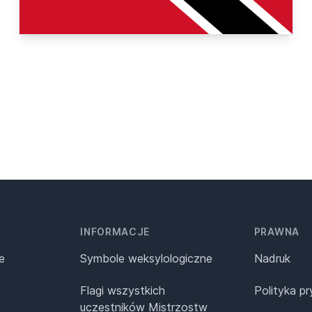
INFORMACJE
PRAWNA
e
Symbole weksylologiczne
Nadruk
Flagi wszystkich
Polityka p
uczestników Mistrzostw