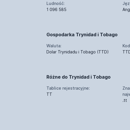
Ludność:
Jęz
1 096 585
Angi
Gospodarka Trynidad i Tobago
Waluta:
Kod
Dolar Trynidadu i Tobago (TTD)
TT
Różne do Trynidad i Tobago
Tablice rejestracyjne:
Zna
TT
naj
.tt