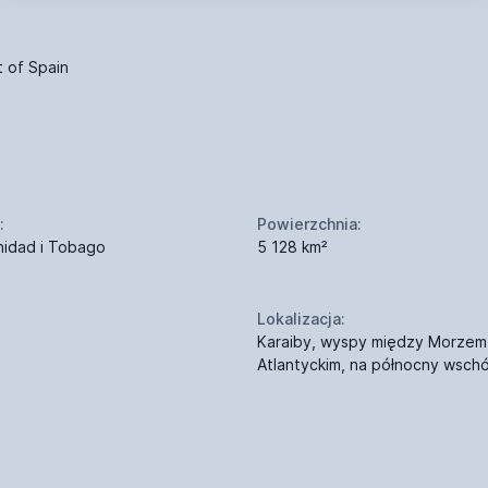
t of Spain
:
Powierzchnia:
nidad i Tobago
5 128 km²
Lokalizacja:
Karaiby, wyspy między Morzem
Atlantyckim, na północny wsch