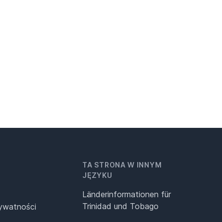
TA STRONA W INNYM
JĘZYKU
Länderinformationen für
Trinidad und Tobago
rywatności