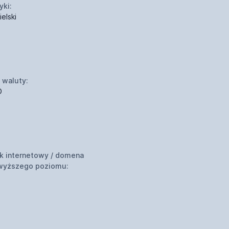
yki:
elski
 waluty:
D
k internetowy / domena
wyższego poziomu: