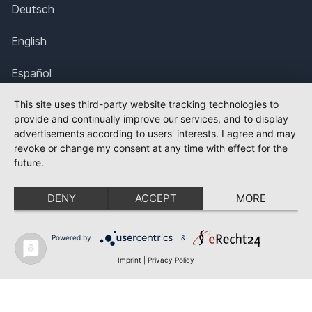
Deutsch
English
Español
Français
This site uses third-party website tracking technologies to
provide and continually improve our services, and to display
advertisements according to users' interests. I agree and may
Italiano
revoke or change my consent at any time with effect for the
future.
Português
DENY
ACCEPT
MORE
Nederlands
Svenska
Powered by
&
Imprint
|
Privacy Policy