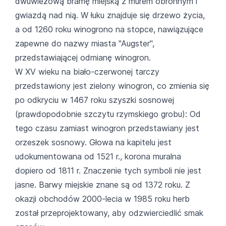
dwuwieżową bramę miejską z murem obronnym i
gwiazdą nad nią. W łuku znajduje się drzewo życia,
a od 1260 roku winogrono na stopce, nawiązujące
zapewne do nazwy miasta "Augster",
przedstawiającej odmianę winogron.
W XV wieku na biało-czerwonej tarczy
przedstawiony jest zielony winogron, co zmienia się
po odkryciu w 1467 roku szyszki sosnowej
(prawdopodobnie szczytu rzymskiego grobu): Od
tego czasu zamiast winogron przedstawiany jest
orzeszek sosnowy. Głowa na kapitelu jest
udokumentowana od 1521 r., korona muralna
dopiero od 1811 r. Znaczenie tych symboli nie jest
jasne. Barwy miejskie znane są od 1372 roku. Z
okazji obchodów 2000-lecia w 1985 roku herb
został przeprojektowany, aby odzwierciedlić smak