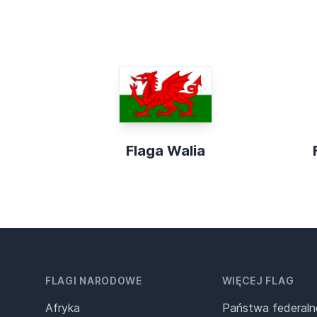
Flaga Walia
FLAGI NARODOWE
WIĘCEJ FLAG
Afryka
Państwa federaln