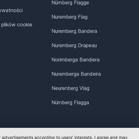
Nürnberg Flagge
rywatności
Nuremberg Flag
 plików cookie
Nuremberg Bandera
Nuremberg Drapeau
Norimberga Bandiera
Nuremberga Bandeira
Neurenberg Vlag
Nürnberg Flagga
ay advertisements according to users' interests. I agree and may