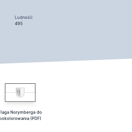
Ludność:
495
Flaga Norymberga do
pokolorowania (PDF)