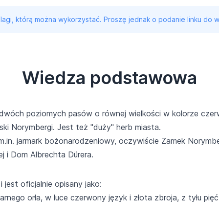
 flagi, którą można wykorzystać. Proszę jednak o podanie linku do w
Wiedza podstawowa
 dwóch poziomych pasów o równej wielkości w kolorze czer
jski Norymbergi. Jest też "duży" herb miasta.
in. jarmark bożonarodzeniowy, oczywiście Zamek Norymber
ej i Dom Albrechta Dürera.
jest oficjalnie opisany jako:
arnego orła, w luce czerwony język i złota zbroja, z tyłu pię