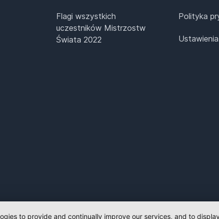
Flagi wszystkich
Polityka p
uczestników Mistrzostw
Ustawienia
Świata 2022
logies to provide and continually improve our services, and to displ