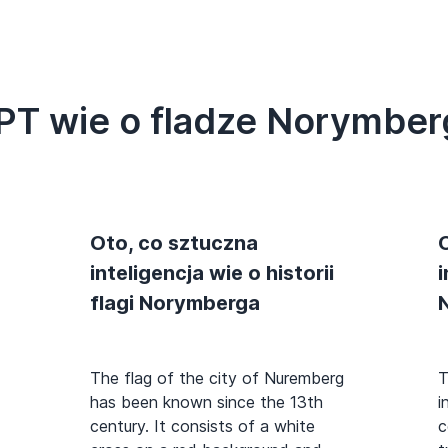
PT wie o fladze Norymber
Oto, co sztuczna
inteligencja wie o historii
i
flagi Norymberga
The flag of the city of Nuremberg
T
has been known since the 13th
i
century. It consists of a white
c