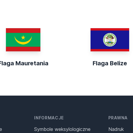
Flaga Mauretania
Flaga Belize
INFORMACJE
PRAWNA
e
Symbole weksylologiczne
Nadruk