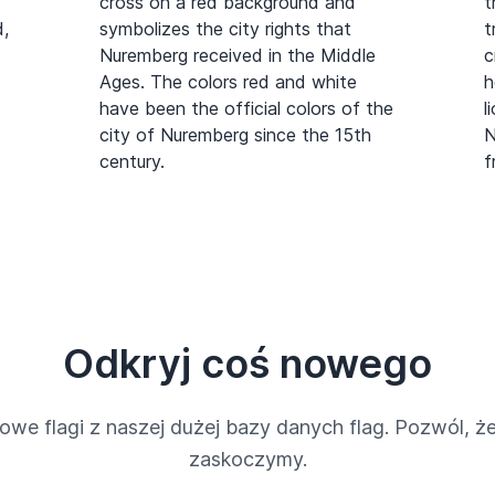
cross on a red background and
t
d,
symbolizes the city rights that
t
Nuremberg received in the Middle
c
Ages. The colors red and white
h
have been the official colors of the
l
city of Nuremberg since the 15th
N
century.
f
Odkryj coś nowego
owe flagi z naszej dużej bazy danych flag. Pozwól, że
zaskoczymy.