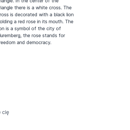
riangle. In the center of the
riangle there is a white cross. The
ross is decorated with a black lion
olding a red rose in its mouth. The
ion is a symbol of the city of
uremberg, the rose stands for
reedom and democracy.
 cię