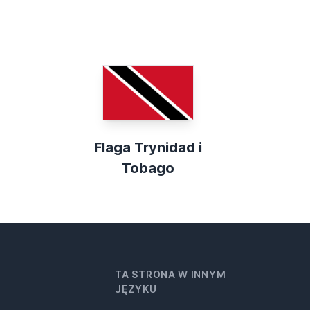
Flaga Trynidad i
Tobago
TA STRONA W INNYM
JĘZYKU