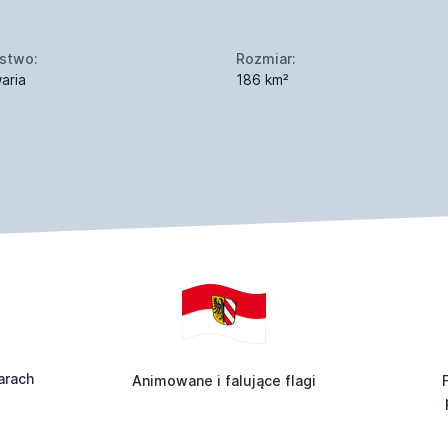
stwo:
Rozmiar:
aria
186 km²
arach
Animowane i falujące flagi