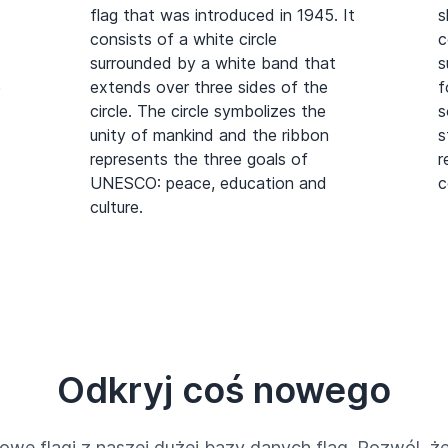
flag that was introduced in 1945. It
s
consists of a white circle
c
s
surrounded by a white band that
s
e
extends over three sides of the
f
circle. The circle symbolizes the
s
unity of mankind and the ribbon
s
represents the three goals of
r
UNESCO: peace, education and
c
culture.
Odkryj coś nowego
owe flagi z naszej dużej bazy danych flag. Pozwól, że