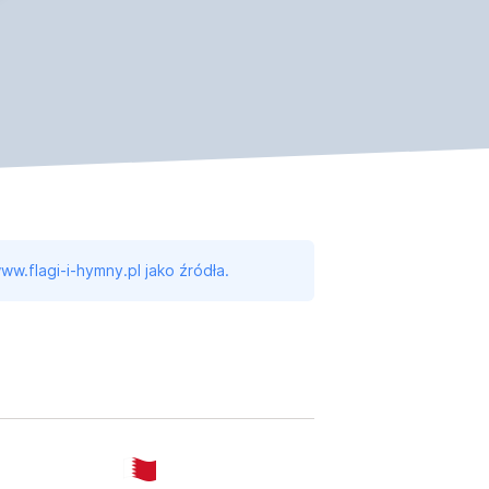
ww.flagi-i-hymny.pl jako źródła.