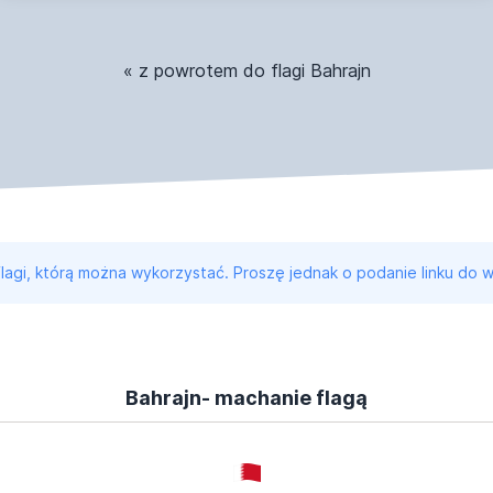
« z powrotem do flagi Bahrajn
 flagi, którą można wykorzystać. Proszę jednak o podanie linku do w
Bahrajn- machanie flagą