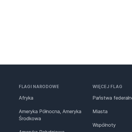
FLAGI NARODOWE
WIĘCEJ FLAG
Afryka
Państwa federaln
Ameryka Północna, Ameryka
Miasta
Środkowa
Wspólnoty
Ameryka Południowa