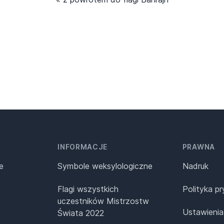
INFORMACJE
PRAWNA
e
Symbole weksylologiczne
Nadruk
Flagi wszystkich
Polityka p
uczestników Mistrzostw
Ustawienia
Świata 2022