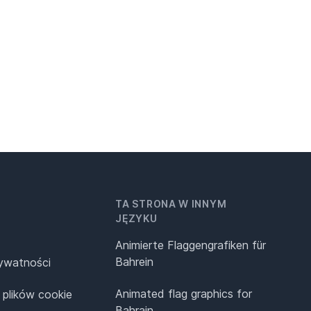
TA STRONA W INNYM
JĘZYKU
Animierte Flaggengrafiken für
Bahrein
rywatności
Animated flag graphics for
 plików cookie
Bahrain