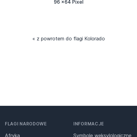
96 x64 Pixel
« z powrotem do flagi Kolorado
FLAGI NARODOWE
INFORMACJE
Afryka
Symbole weksylologiczne