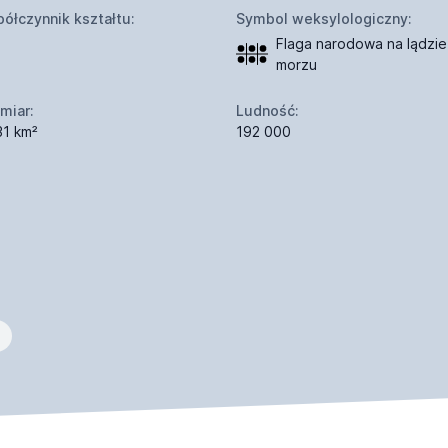
ółczynnik kształtu:
Symbol weksylologiczny:
Flaga narodowa na lądzie 
morzu
miar:
Ludność:
31 km²
192 000