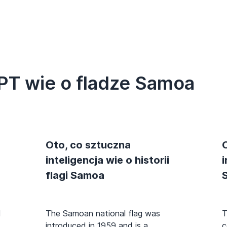
PT wie o fladze Samoa
Oto, co sztuczna
inteligencja wie o historii
i
flagi Samoa
d
The Samoan national flag was
T
introduced in 1959 and is a
c