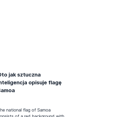
Oto jak sztuczna
nteligencja opisuje flagę
Samoa
he national flag of Samoa
onsists of a red background with