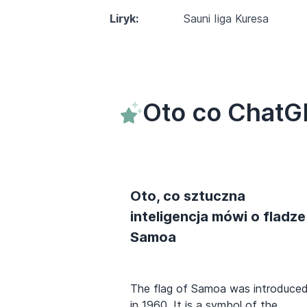
Liryk:
Sauni Iiga Kuresa
Oto co ChatG
Oto, co sztuczna
inteligencja mówi o fladze
Samoa
The flag of Samoa was introduce
in 1960. It is a symbol of the