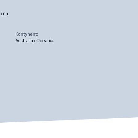
i na
Kontynent:
Australia i Oceania