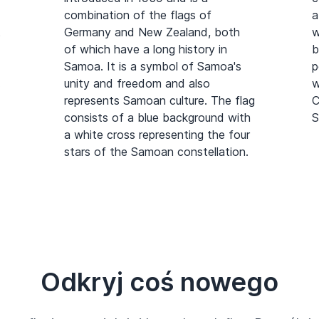
combination of the flags of
a
t
Germany and New Zealand, both
w
of which have a long history in
b
Samoa. It is a symbol of Samoa's
p
.
unity and freedom and also
w
represents Samoan culture. The flag
C
consists of a blue background with
S
a white cross representing the four
stars of the Samoan constellation.
Odkryj coś nowego