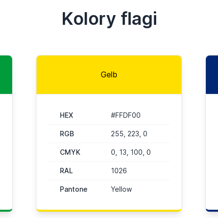
Kolory flagi
Gelb
HEX
#FFDF00
RGB
255, 223, 0
CMYK
0, 13, 100, 0
RAL
1026
Pantone
Yellow