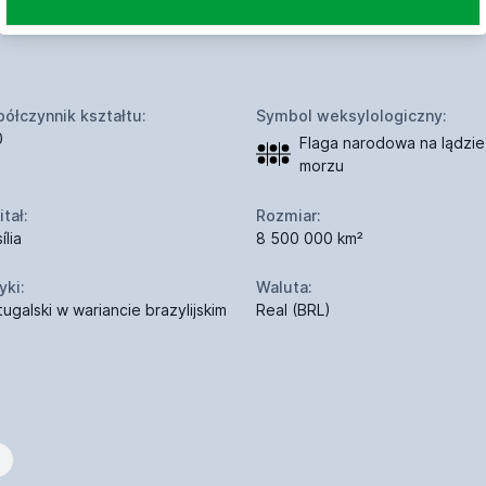
ółczynnik kształtu:
Symbol weksylologiczny:
0
Flaga narodowa na lądzie 
morzu
tał:
Rozmiar:
ília
8 500 000 km²
yki:
Waluta:
tugalski w wariancie brazylijskim
Real (BRL)