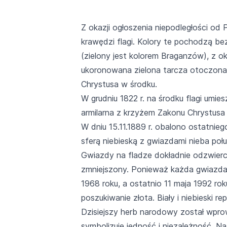
Z okazji ogłoszenia niepodległości od P
krawędzi flagi. Kolory te pochodzą be
(zielony jest kolorem Braganzów), z o
ukoronowana zielona tarcza otoczona 
Chrystusa w środku.
W grudniu 1822 r. na środku flagi umie
armilarna z krzyżem Zakonu Chrystusa
W dniu 15.11.1889 r. obalono ostatnieg
sferą niebieską z gwiazdami nieba p
Gwiazdy na fladze dokładnie odzwierci
zmniejszony. Ponieważ każda gwiazda 
1968 roku, a ostatnio 11 maja 1992 rok
poszukiwanie złota. Biały i niebieski r
Dzisiejszy herb narodowy został wprow
symbolizuje jedność i niezależność. N