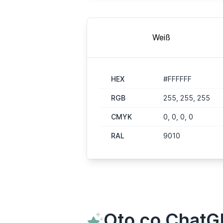
Weiß
HEX
#FFFFFF
RGB
255, 255, 255
CMYK
0, 0, 0, 0
RAL
9010
Oto co ChatGP