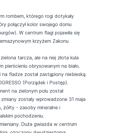
ółtym rombem, którego rogi dotykały
tóry połączył kolor swojego domu
rgów). W centrum flagi pojawiła się
 z karmazynowym krzyżem Zakonu
elona tarcza, ale na niej złota kula
m pierścieniu obrysowanym na biało.
i na fladze został zastąpiony niebieską
ROGRESSO (Porządek i Postęp).
ament na zielonym polu został
ie zmiany zostały wprowadzone 31 maja
, żółty - zasoby mineralne i
ugalskim pochodzeniu.
 zmieniany. Duża gwiazda w centrum
łudnia, otoczony dwudziestoma