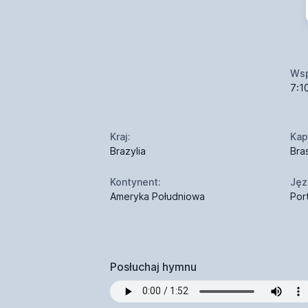
Wsp
7:1
Kraj:
Kapi
Brazylia
Bras
Kontynent:
Jęz
Ameryka Południowa
Por
Posłuchaj hymnu