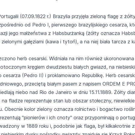
ortugalii (07.09.1822 r.) Brazylia przyjęła zieloną flagę z ż
zpośrednio od Pedro I, pierwszego brazylijskiego cesarza, k
kazji jego małżeństwa z Habsburżanką (żółty oznacza Habsbu
zielonymi gałęziami (kawa i tytoń), a na niej biała tarcza
szczono herb cesarski. Widniała na nim również ukoronowana zi
 otoczonym kręgiem dwudziestu białych gwiazd, na niebieski
o cesarza (Pedro II) i proklamowano Republikę. Herb cesarsk
ołudniowego, przeciętą białym pasem z napisem ORDEM E P
edlają niebo nad Rio de Janeiro w dniu 15.11.1889. Żółty di
na fladze reprezentuje stan lub obszar stołeczny, niewielk
u. Obecnie kolor zielony oznacza rolnictwo i bogactwo roślin
eprezentują "pionierów i ich cnoty" oraz przypominają o port
adzony w 1889 roku i, podobnie jak flaga, był kilkakrotnie
a niebieskim dysku pośrodku gwiazdy znajduje się Krzyż Po