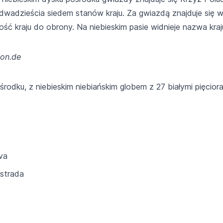
adzieścia siedem stanów kraju. Za gwiazdą znajduje się wien
ć kraju do obrony. Na niebieskim pasie widnieje nazwa kraju
kon.de
odku, z niebieskim niebiańskim globem z 27 białymi pięcior
va
strada