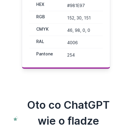
HEX
#981E97
RGB
152, 30, 151
CMYK
46, 98, 0, 0
RAL
4006
Pantone
254
Oto co ChatGPT
wie o fladze