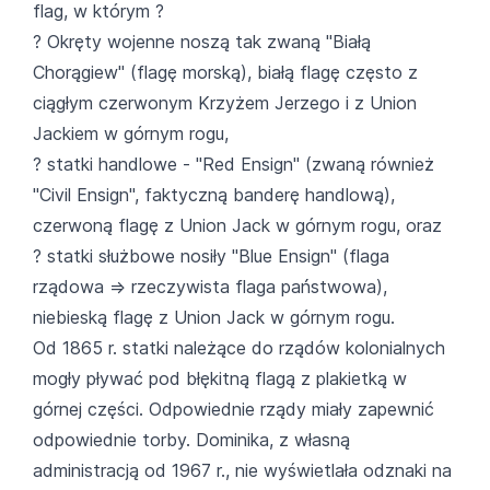
flag, w którym ?
? Okręty wojenne noszą tak zwaną "Białą
Chorągiew" (flagę morską), białą flagę często z
ciągłym czerwonym Krzyżem Jerzego i z Union
Jackiem w górnym rogu,
? statki handlowe - "Red Ensign" (zwaną również
"Civil Ensign", faktyczną banderę handlową),
czerwoną flagę z Union Jack w górnym rogu, oraz
? statki służbowe nosiły "Blue Ensign" (flaga
rządowa => rzeczywista flaga państwowa),
niebieską flagę z Union Jack w górnym rogu.
Od 1865 r. statki należące do rządów kolonialnych
mogły pływać pod błękitną flagą z plakietką w
górnej części. Odpowiednie rządy miały zapewnić
odpowiednie torby. Dominika, z własną
administracją od 1967 r., nie wyświetlała odznaki na