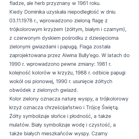
fladze, ale herb przyznany w 1961 roku.
Kiedy Dominika uzyskała niepodległość w dniu
03.11.1978 r., wprowadzono zieloną flagę z
trójkolorowym krzyżem (żółtym, białym i czarnym),
z czerwonym dyskiem pośrodku z dziesięcioma
zielonymi gwiazdami i papugą. Flaga została
zaprojektowana przez Alwina Bully'ego. W latach do
1990 r. wprowadzono pewne zmiany: 1981 r.
kolejność kolorów w krzyżu, 1988 r. odbicie papugi
wokół osi pionowej, 1990 r. usunięcie żółtych
obwódek z zielonych gwiazd.
Kolor zielony oznacza naturę wyspy, a trójkolorowy
krzyż oznacza chrześcijaństwo i Trójcę Świętą.
Żółty symbolizuje słońce i płodność, a także
mulatów. Biały symbolizuje wodę i czystość, a
także białych mieszkańców wyspy. Czarny