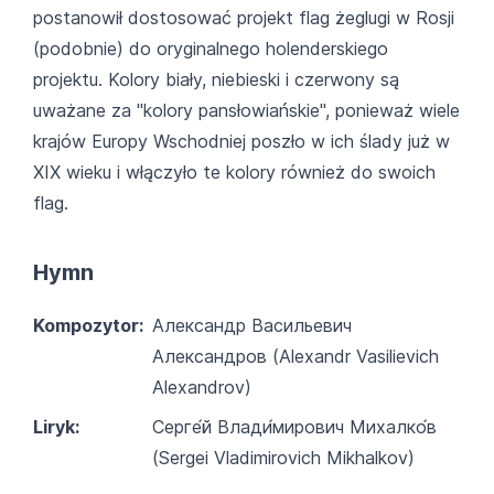
postanowił dostosować projekt flag żeglugi w Rosji
(podobnie) do oryginalnego holenderskiego
projektu. Kolory biały, niebieski i czerwony są
uważane za "kolory pansłowiańskie", ponieważ wiele
krajów Europy Wschodniej poszło w ich ślady już w
XIX wieku i włączyło te kolory również do swoich
flag.
Hymn
Kompozytor:
Александр Васильевич
Александров (Alexandr Vasilievich
Alexandrov)
Liryk:
Серге́й Влади́мирович Михалко́в
(Sergei Vladimirovich Mikhalkov)