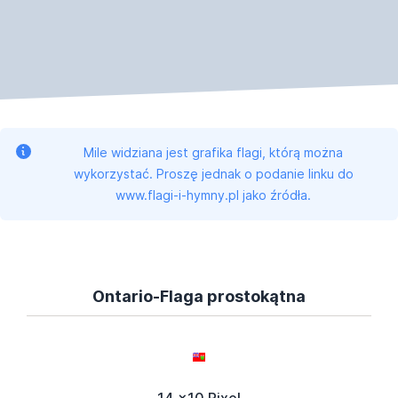
Mile widziana jest grafika flagi, którą można
wykorzystać. Proszę jednak o podanie linku do
www.flagi-i-hymny.pl jako źródła.
Ontario-Flaga prostokątna
14 x10 Pixel