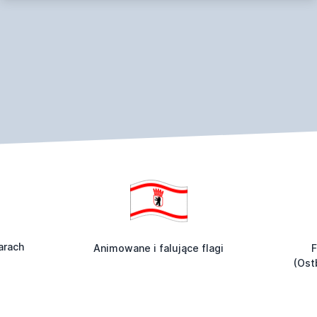
arach
Animowane i falujące flagi
F
(Ost