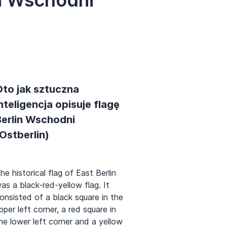
Oto jak sztuczna
nteligencja opisuje flagę
Berlin Wschodni
Ostberlin)
he historical flag of East Berlin
as a black-red-yellow flag. It
onsisted of a black square in the
pper left corner, a red square in
he lower left corner and a yellow