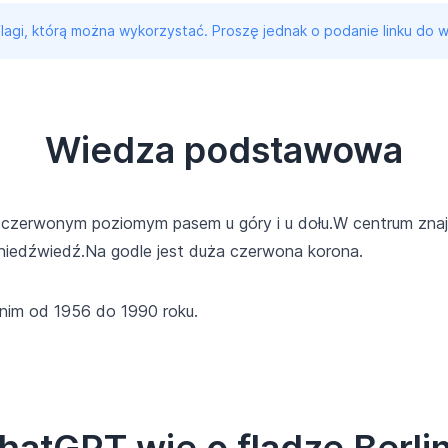
 flagi, którą można wykorzystać. Proszę jednak o podanie linku do w
Wiedza podstawowa
z czerwonym poziomym pasem u góry i u dołu.W centrum znaj
i niedźwiedź.Na godle jest duża czerwona korona.
nim od 1956 do 1990 roku.
hatGPT wie o fladze Berl