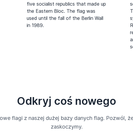
five socialist republics that made up
s
the Eastern Bloc. The flag was
T
used until the fall of the Berlin Wall
s
in 1989.
R
r
a
s
Odkryj coś nowego
owe flagi z naszej dużej bazy danych flag. Pozwól, że
zaskoczymy.