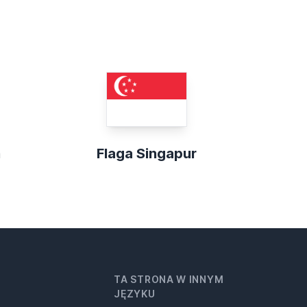
n
Flaga Singapur
TA STRONA W INNYM
JĘZYKU