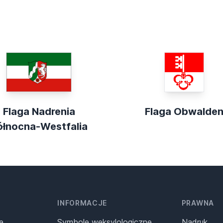
Flaga Nadrenia
Flaga Obwalde
ółnocna-Westfalia
INFORMACJE
PRAWNA
e
Symbole weksylologiczne
Nadruk