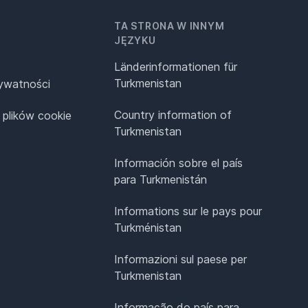
TA STRONA W INNYM
JĘZYKU
Länderinformationen für
Turkmenistan
rywatności
Country information of
 plików cookie
Turkmenistan
Información sobre el país
para Turkmenistán
Informations sur le pays pour
Turkménistan
Informazioni sul paese per
Turkmenistan
Informação do país para