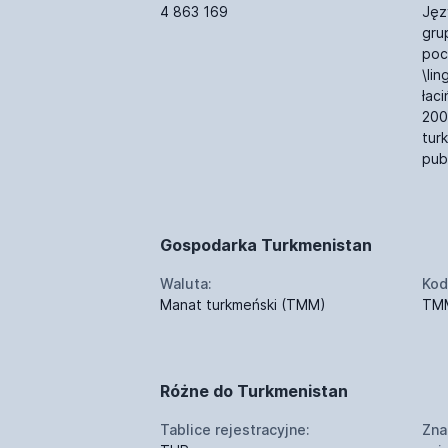
4 863 169
Języ
gru
pocz
\lin
łac
200
tur
pub
Gospodarka Turkmenistan
Waluta:
Kod
Manat turkmeński (TMM)
TM
Różne do Turkmenistan
Tablice rejestracyjne:
Zna