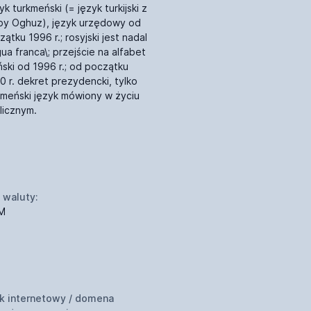
k turkmeński (= język turkijski z
py Oghuz), język urzędowy od
ątku 1996 r.; rosyjski jest nadal
gua franca\; przejście na alfabet
iński od 1996 r.; od początku
0 r. dekret prezydencki, tylko
kmeński język mówiony w życiu
licznym.
 waluty:
M
k internetowy / domena