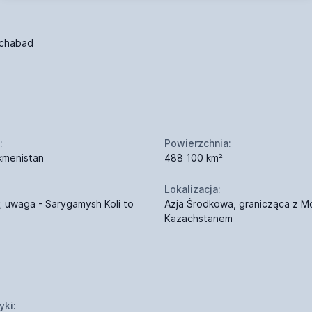
chabad
:
Powierzchnia:
kmenistan
488 100 km²
Lokalizacja:
; uwaga - Sarygamysh Koli to
Azja Środkowa, granicząca z Mo
Kazachstanem
yki: