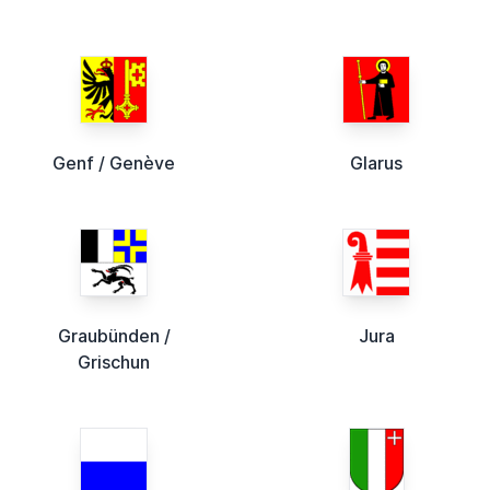
Genf / Genève
Glarus
Graubünden /
Jura
Grischun