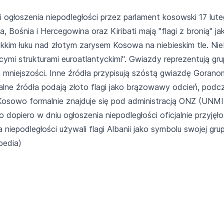
i ogłoszenia niepodległości przez parlament kosowski 17 lut
 Bośnia i Hercegowina oraz Kiribati mają "flagi z bronią" j
kkim łuku nad złotym zarysem Kosowa na niebieskim tle. Niebi
ącymi strukturami euroatlantyckimi". Gwiazdy reprezentują g
mniejszości. Inne źródła przypisują szóstą gwiazdę Gorano
jalne źródła podają złoto flagi jako brązowawy odcień, pod
osowo formalnie znajduje się pod administracją ONZ (UNMIK
dopiero w dniu ogłoszenia niepodległości oficjalnie przyję
niepodległości używali flagi Albanii jako symbolu swojej gru
pedia)