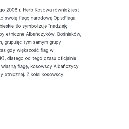
ego 2008 r. Herb Kosowa również jest
ako swoją flagę narodową.Opis:Flaga
eskie tło symbolizuje "nadzieję
rupy etniczne Albańczyków, Bośniaków,
m, grupując tym samym grupy
czas gdy większość flag w
), dlatego od tego czasu oficjalnie
ło własną flagę, kosowscy Albańczycy
py etnicznej. Z kolei kosowscy