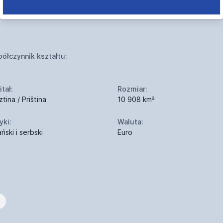
ółczynnik kształtu:
tał:
Rozmiar:
ztina / Priština
10 908 km²
yki:
Waluta:
ński i serbski
Euro