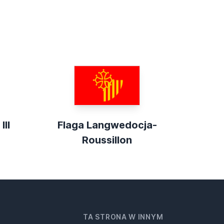
III
Flaga Langwedocja-
Roussillon
TA STRONA W INNYM