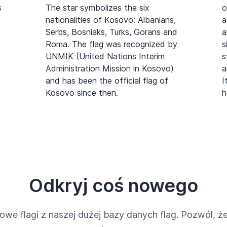
s
The star symbolizes the six
o
nationalities of Kosovo: Albanians,
a
Serbs, Bosniaks, Turks, Gorans and
a
Roma. The flag was recognized by
s
UNMIK (United Nations Interim
s
Administration Mission in Kosovo)
a
and has been the official flag of
I
Kosovo since then.
h
Odkryj coś nowego
owe flagi z naszej dużej bazy danych flag. Pozwól, że