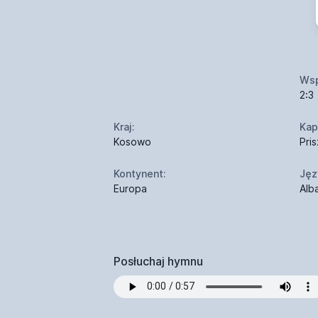
Wsp
2:3
Kraj:
Kapi
Kosowo
Pris
Kontynent:
Jęz
Europa
Alba
Posłuchaj hymnu