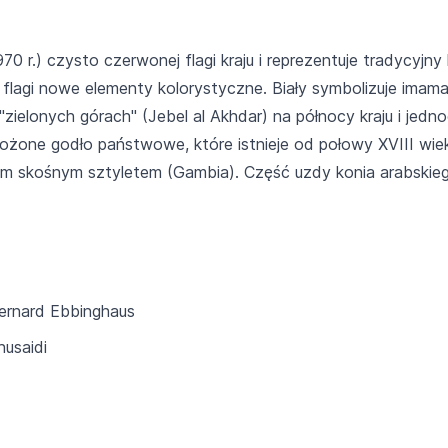
0 r.) czysto czerwonej flagi kraju i reprezentuje tradycyjny 
flagi nowe elementy kolorystyczne. Biały symbolizuje imama
 "zielonych górach" (Jebel al Akhdar) na północy kraju i je
łożone godło państwowe, które istnieje od połowy XVIII wieku
ym skośnym sztyletem (Gambia). Część uzdy konia arabskie
Bernard Ebbinghaus
husaidi