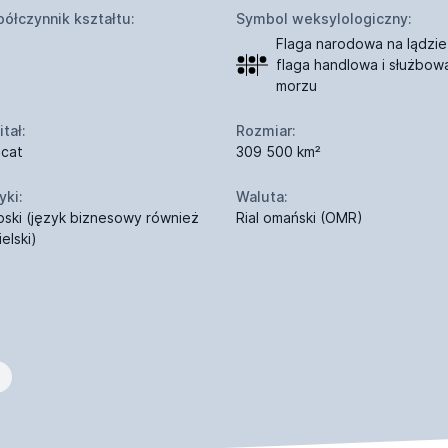
ółczynnik kształtu:
Symbol weksylologiczny:
Flaga narodowa na lądzie
flaga handlowa i służbow
morzu
tał:
Rozmiar:
cat
309 500 km²
yki:
Waluta:
bski (język biznesowy również
Rial omański (OMR)
elski)