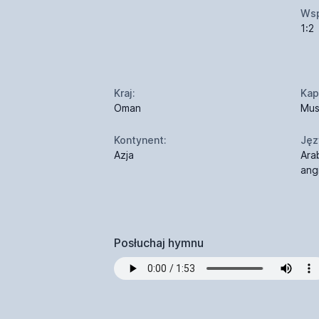
Wsp
1:2
Kraj:
Kapi
Oman
Mus
Kontynent:
Jęz
Azja
Ara
angi
Posłuchaj hymnu