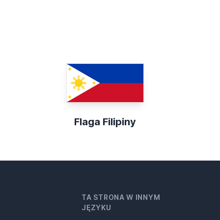
Flaga Filipiny
TA STRONA W INNYM
JĘZYKU