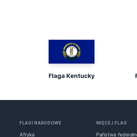
Flaga Kentucky
FLAGI NARODOWE
WIĘCEJ FLAG
Afryka
Państwa federaln