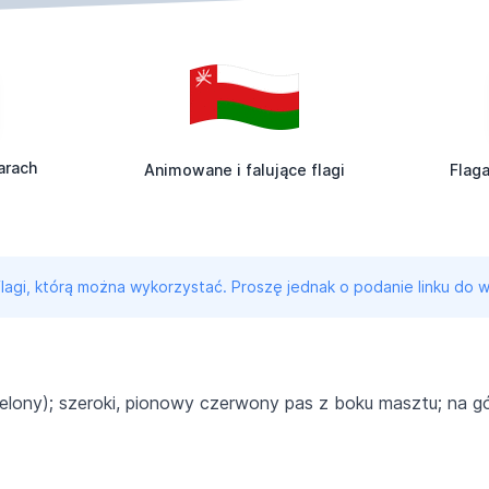
arach
Animowane i falujące flagi
Flag
 flagi, którą można wykorzystać. Proszę jednak o podanie linku do w
ielony); szeroki, pionowy czerwony pas z boku masztu; na g