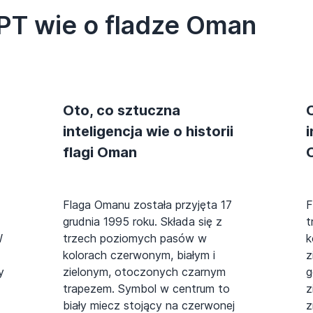
PT wie o fladze Oman
Oto, co sztuczna
inteligencja wie o historii
i
flagi Oman
Flaga Omanu została przyjęta 17
F
grudnia 1995 roku. Składa się z
t
W
trzech poziomych pasów w
k
kolorach czerwonym, białym i
z
y
zielonym, otoczonych czarnym
g
trapezem. Symbol w centrum to
z
biały miecz stojący na czerwonej
z