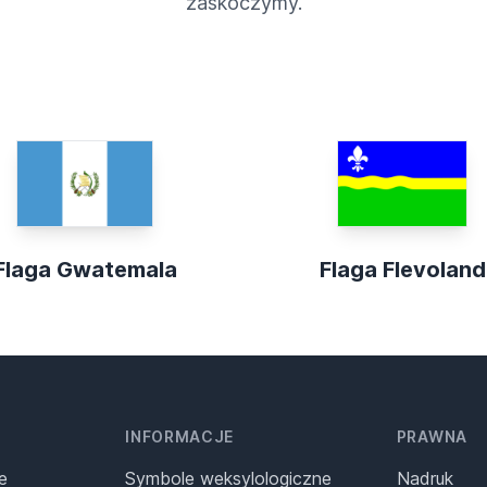
zaskoczymy.
Flaga Gwatemala
Flaga Flevoland
INFORMACJE
PRAWNA
e
Symbole weksylologiczne
Nadruk