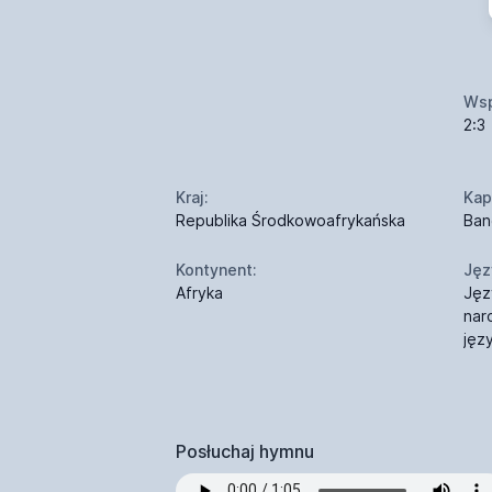
Wsp
2:3
Kraj:
Kapi
Republika Środkowoafrykańska
Ban
Kontynent:
Jęz
Afryka
Jęz
nar
jęz
Posłuchaj hymnu