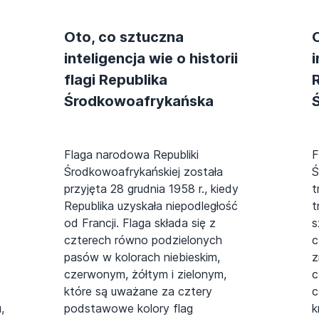
Oto, co sztuczna
inteligencja wie o historii
i
flagi Republika
Środkowoafrykańska
Flaga narodowa Republiki
F
Środkowoafrykańskiej została
Ś
przyjęta 28 grudnia 1958 r., kiedy
t
Republika uzyskała niepodległość
t
od Francji. Flaga składa się z
s
czterech równo podzielonych
c
pasów w kolorach niebieskim,
z
czerwonym, żółtym i zielonym,
c
które są uważane za cztery
c
,
podstawowe kolory flag
k