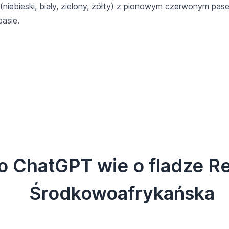
(niebieski, biały, zielony, żółty) z pionowym czerwonym pas
pasie.
o ChatGPT wie o fladze R
Środkowoafrykańska