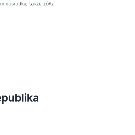
em pośrodku; także żółta
epublika