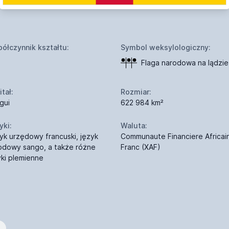
ółczynnik kształtu:
Symbol weksylologiczny:
Flaga narodowa na lądzie
tał:
Rozmiar:
gui
622 984 km²
yki:
Waluta:
yk urzędowy francuski, język
Communaute Financiere Africai
odowy sango, a także różne
Franc (XAF)
yki plemienne