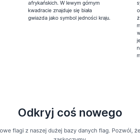
afrykańskich. W lewym górnym
s
kwadracie znajduje się biała
o
gwiazda jako symbol jedności kraju.
ż
m
w
j
n
m
Odkryj coś nowego
owe flagi z naszej dużej bazy danych flag. Pozwól, że
zaskoczymy.