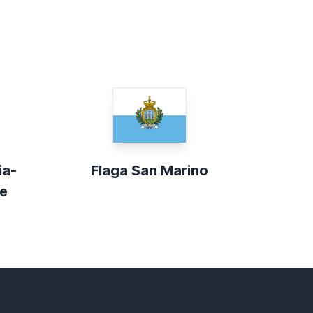
ia-
Flaga San Marino
e