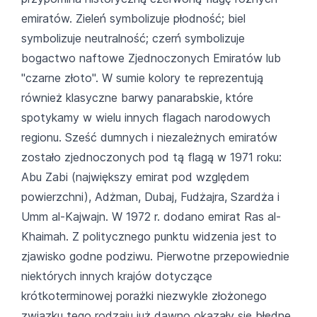
emiratów. Zieleń symbolizuje płodność; biel
symbolizuje neutralność; czerń symbolizuje
bogactwo naftowe Zjednoczonych Emiratów lub
"czarne złoto". W sumie kolory te reprezentują
również klasyczne barwy panarabskie, które
spotykamy w wielu innych flagach narodowych
regionu. Sześć dumnych i niezależnych emiratów
zostało zjednoczonych pod tą flagą w 1971 roku:
Abu Zabi (największy emirat pod względem
powierzchni), Adżman, Dubaj, Fudżajra, Szardża i
Umm al-Kajwajn. W 1972 r. dodano emirat Ras al-
Khaimah. Z politycznego punktu widzenia jest to
zjawisko godne podziwu. Pierwotne przepowiednie
niektórych innych krajów dotyczące
krótkoterminowej porażki niezwykle złożonego
związku tego rodzaju już dawno okazały się błędne.