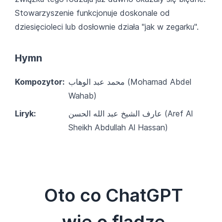
Stowarzyszenie funkcjonuje doskonale od
dziesięcioleci lub dosłownie działa "jak w zegarku".
Hymn
Kompozytor:
محمد عبد الوهاب‎ (Mohamad Abdel
Wahab)
Liryk:
عارف الشيخ عبد الله الحسن (Aref Al
Sheikh Abdullah Al Hassan)
Oto co ChatGPT